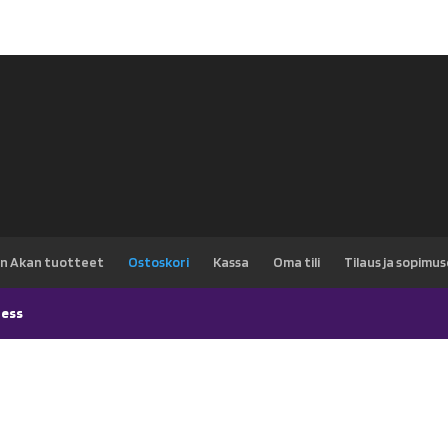
n Akan tuotteet
Ostoskori
Kassa
Oma tili
Tilaus ja sopimu
ess