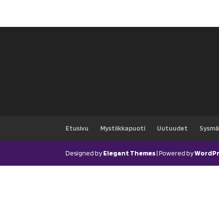
Etusivu
Mystiikkapuoti
Uutuudet
Sysmä
Designed by
Elegant Themes
| Powered by
WordPr