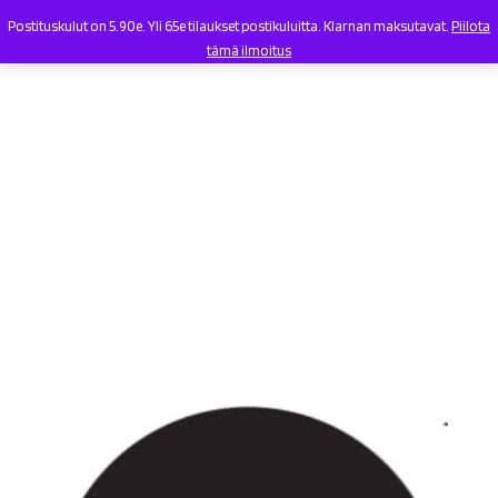
Postituskulut on 5.90e. Yli 65e tilaukset postikuluitta. Klarnan maksutavat.
Piilota
tämä ilmoitus