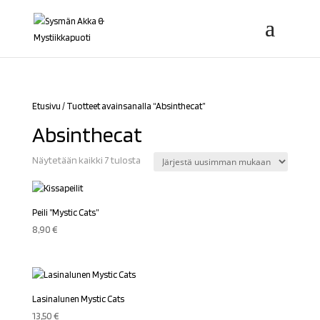
Etusivu
/ Tuotteet avainsanalla “Absinthecat”
Absinthecat
Sorted
Näytetään kaikki 7 tulosta
by
latest
Peili ”Mystic Cats”
8,90
€
Lasinalunen Mystic Cats
13,50
€