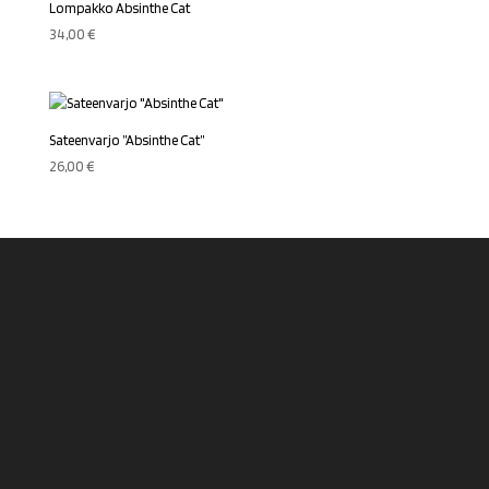
Lompakko Absinthe Cat
34,00
€
Sateenvarjo ”Absinthe Cat”
26,00
€