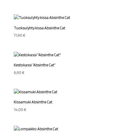
Tuoksulyhty kissa Absinthe Cat
11,90
€
Kestokassi ”Absinthe Cat”
6,90
€
Kissamuki Absinthe Cat
14,00
€