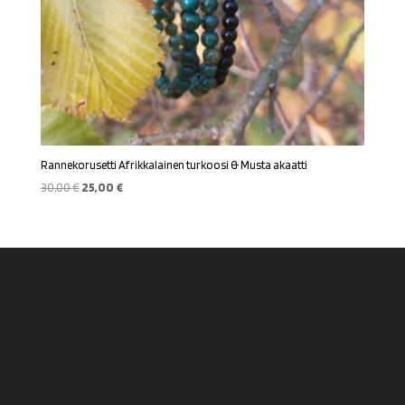
Rannekorusetti Afrikkalainen turkoosi & Musta akaatti
Alkuperäinen
Nykyinen
30,00
€
25,00
€
hinta
hinta
oli:
on:
30,00 €.
25,00 €.