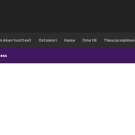
n Akan tuotteet
Ostoskori
Kassa
Oma tili
Tilaus ja sopimu
ess