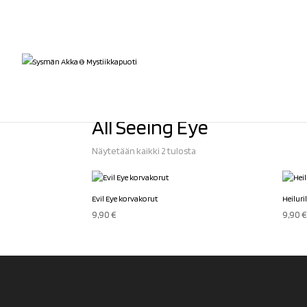
Etusivu
/ Tuotteet avainsanalla “All Seeing Eye”
All Seeing Eye
Sorted
Näytetään kaikki 2 tulosta
by
latest
Evil Eye korvakorut
Heilur
9,90
€
9,90