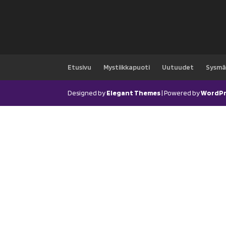
Etusivu
Mystiikkapuoti
Uutuudet
Sysmä
Designed by
Elegant Themes
| Powered by
WordPr