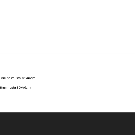
iliina musta 30x46cm
€