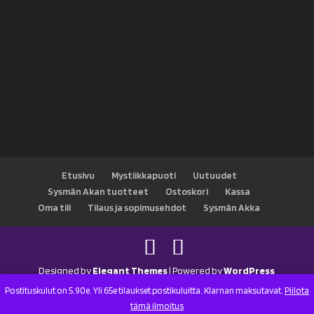
Etusivu
Mystiikkapuoti
Uutuudet
Sysmän Akan tuotteet
Ostoskori
Kassa
Oma tili
Tilaus ja sopimusehdot
Sysmän Akka
Designed by
Elegant Themes
| Powered by
WordPress
Postituskulut on 5.90e. Yli 65e tilaukset postikuluitta. Klarnan maksutavat.
Piilota
tämä ilmoitus