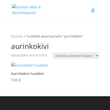
Etusivu
/ Tuotteet avainsanalla “aurinkokivi”
aurinkokivi
Näytetään ainoa tulos
Aurinkokivi huolikivi
7,50
€