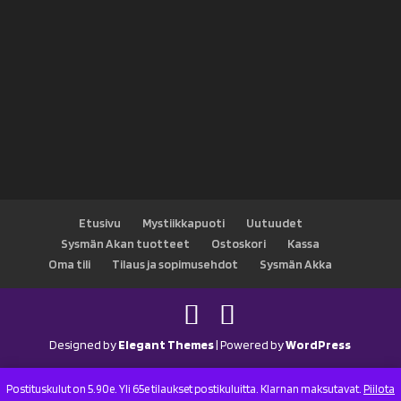
Etusivu
Mystiikkapuoti
Uutuudet
Sysmän Akan tuotteet
Ostoskori
Kassa
Oma tili
Tilaus ja sopimusehdot
Sysmän Akka
Designed by
Elegant Themes
| Powered by
WordPress
Postituskulut on 5.90e. Yli 65e tilaukset postikuluitta. Klarnan maksutavat.
Piilota