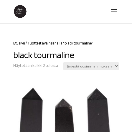
Etusivu
/ Tuotteet avainsanalla “black tourmaline”
black tourmaline
Sorted
Näytetään kaikki 2 tulosta
by
latest