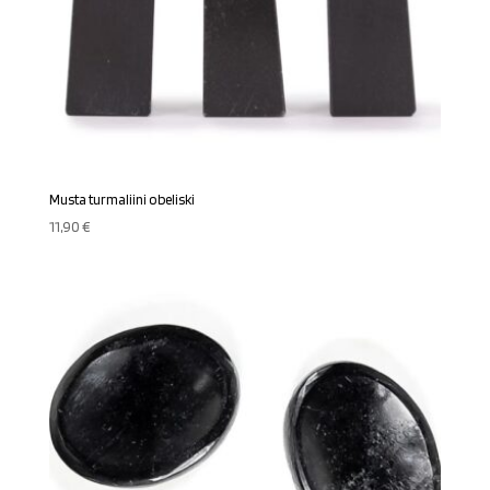
Musta turmaliini obeliski
11,90
€