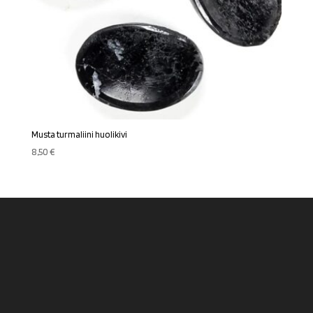
Musta turmaliini huolikivi
8,50
€