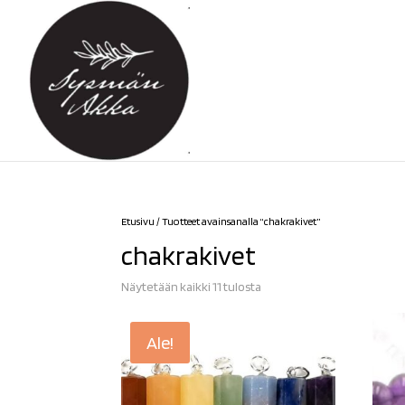
Etusivu
/ Tuotteet avainsanalla “chakrakivet”
chakrakivet
Sorted
Näytetään kaikki 11 tulosta
by
latest
Ale!