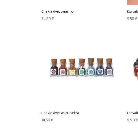
Chakrakivet pyramidi
Korvak
34,50
€
9,50
€
Chakrakivet lasipurkeissa
Laavak
14,50
€
9,90