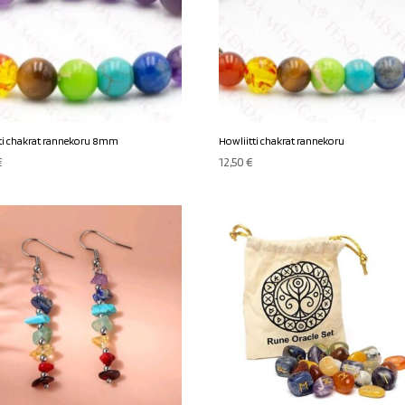
ti chakrat rannekoru 8mm
Howliitti chakrat rannekoru
€
12,50
€