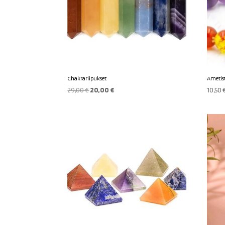
Chakrariipukset
Ametis
Alkuperäinen
Nykyinen
29,00
€
20,00
€
10,50
hinta
hinta
oli:
on:
29,00 €.
20,00 €.