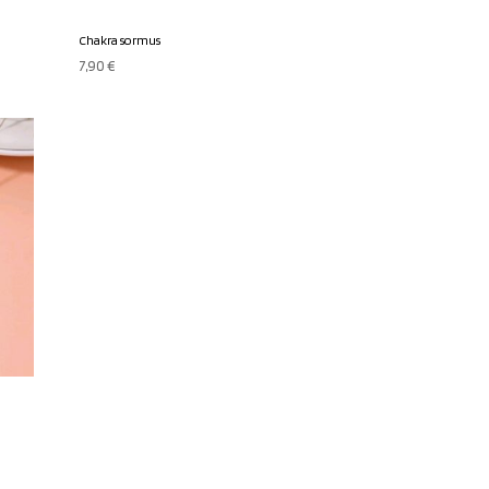
Chakra sormus
7,90
€