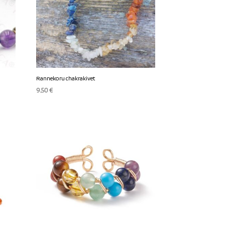
Rannekoru chakrakivet
9,50
€