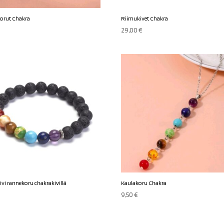
orut Chakra
Riimukivet Chakra
29,00
€
ivi rannekoru chakrakivillä
Kaulakoru Chakra
€
9,50
€