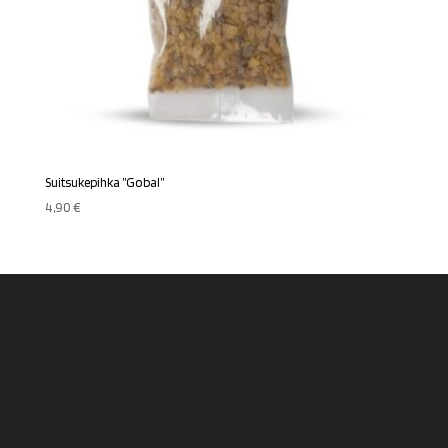
Suitsukepihka ”Gobal”
4,90
€