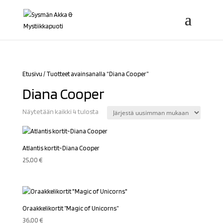
Etusivu
/ Tuotteet avainsanalla “Diana Cooper”
Diana Cooper
Sorted
Näytetään kaikki 4 tulosta
by
latest
Atlantis kortit-Diana Cooper
25,00
€
Oraakkelikortit ”Magic of Unicorns”
36,00
€