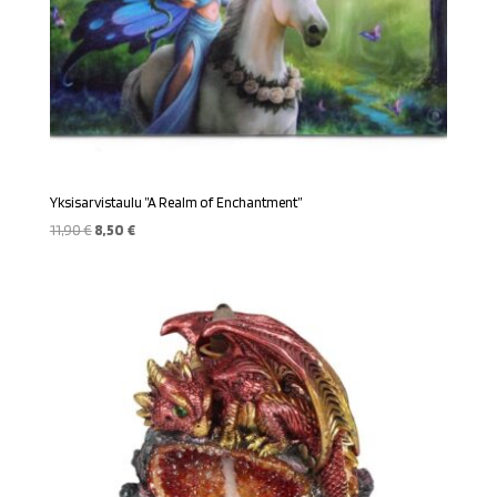
Yksisarvistaulu ”A Realm of Enchantment”
Alkuperäinen
Nykyinen
11,90
€
8,50
€
hinta
hinta
oli:
on:
11,90 €.
8,50 €.