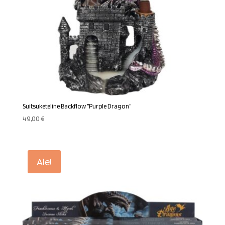
Suitsuketeline Backflow ”Purple Dragon”
49,00
€
Ale!