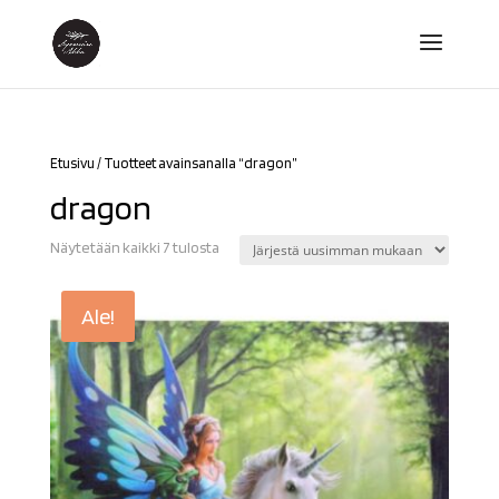
Etusivu
/ Tuotteet avainsanalla “dragon”
dragon
Sorted
Näytetään kaikki 7 tulosta
by
latest
Ale!