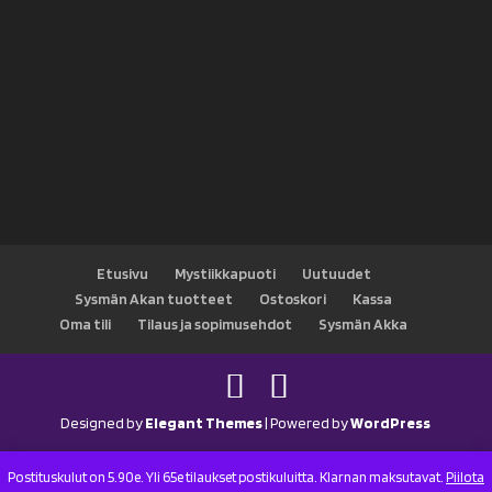
Etusivu
Mystiikkapuoti
Uutuudet
Sysmän Akan tuotteet
Ostoskori
Kassa
Oma tili
Tilaus ja sopimusehdot
Sysmän Akka
Designed by
Elegant Themes
| Powered by
WordPress
Postituskulut on 5.90e. Yli 65e tilaukset postikuluitta. Klarnan maksutavat.
Piilota