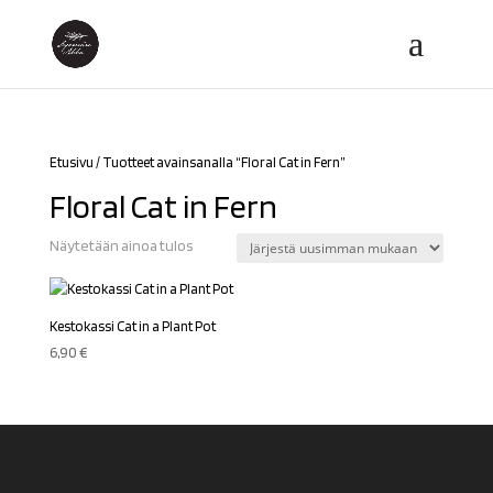
Etusivu
/ Tuotteet avainsanalla “Floral Cat in Fern”
Floral Cat in Fern
Näytetään ainoa tulos
Kestokassi Cat in a Plant Pot
6,90
€