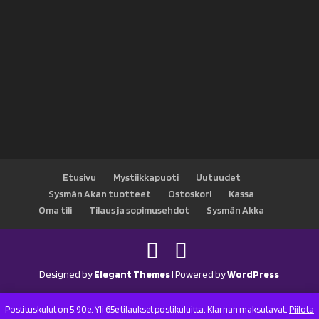
Etusivu
Mystiikkapuoti
Uutuudet
Sysmän Akan tuotteet
Ostoskori
Kassa
Oma tili
Tilaus ja sopimusehdot
Sysmän Akka
Designed by
Elegant Themes
| Powered by
WordPress
Postituskulut on 5.90e. Yli 65e tilaukset postikuluitta. Klarnan maksutavat.
Piilota