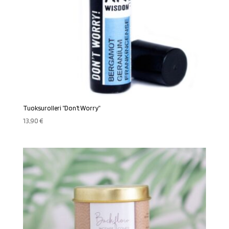
Tuoksurolleri ”Don’t Worry”
13,90
€