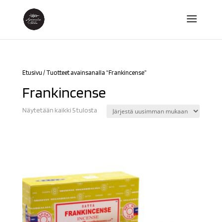
Etusivu
/ Tuotteet avainsanalla “Frankincense”
Frankincense
Sorted
Näytetään kaikki 5 tulosta
by
latest