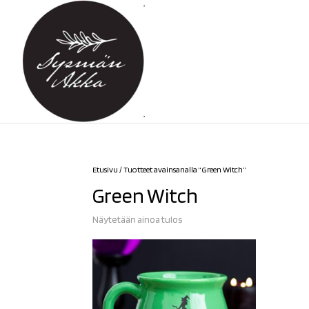
Etusivu
/ Tuotteet avainsanalla “Green Witch”
Green Witch
Näytetään ainoa tulos