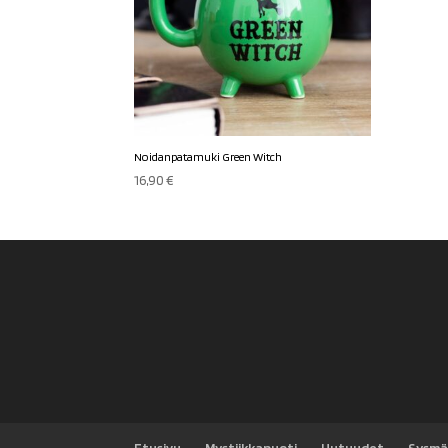
Noidanpatamuki Green Witch
16,90
€
Etusivu
Mystiikkapuoti
Uutuudet
Sysmä