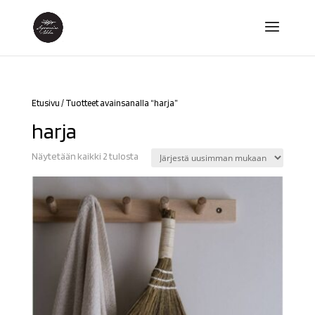
Etusivu
/ Tuotteet avainsanalla “harja”
harja
Sorted
Näytetään kaikki 2 tulosta
by
latest