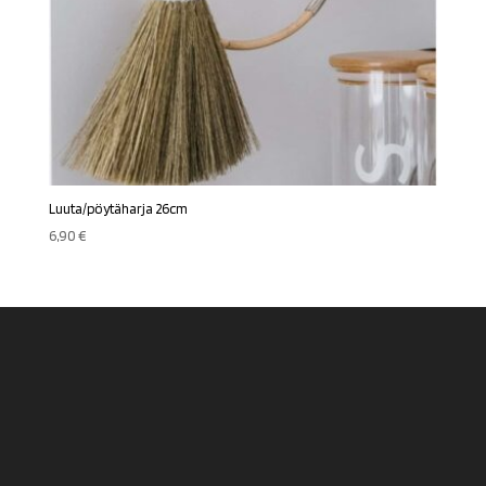
Luuta/pöytäharja 26cm
6,90
€