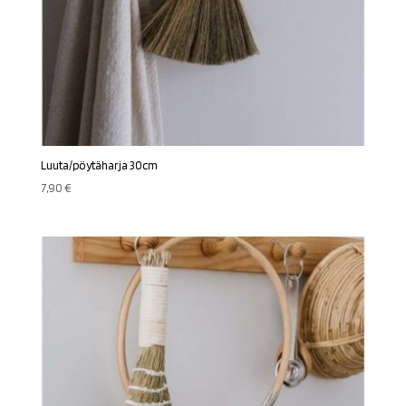
Luuta/pöytäharja 30cm
7,90
€