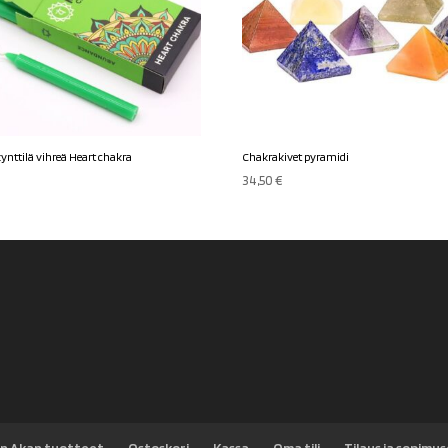
ynttilä vihreä Heart chakra
Chakrakivet pyramidi
34,50
€
n Akan tuotteet
Ostoskori
Kassa
Oma tili
Tilaus ja sopimu