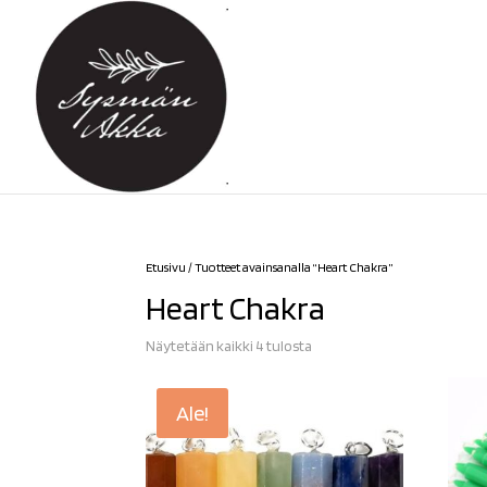
Etusivu
/ Tuotteet avainsanalla “Heart Chakra”
Heart Chakra
Sorted
Näytetään kaikki 4 tulosta
by
latest
Ale!