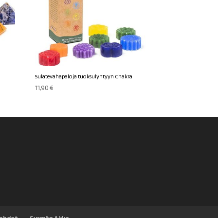
Sulatevahapaloja tuoksulyhtyyn Chakra
11,90
€
sehdot
Sysmän Akka