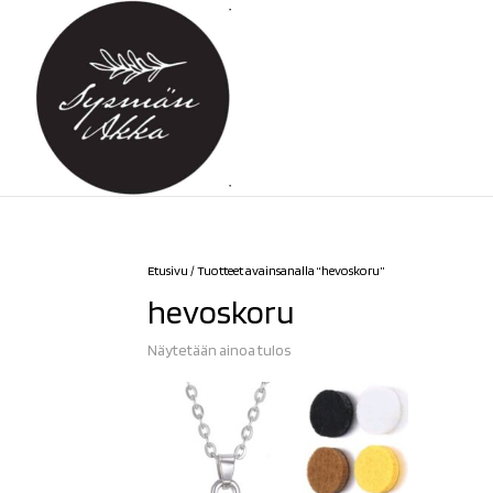
Etusivu
/ Tuotteet avainsanalla “hevoskoru”
hevoskoru
Näytetään ainoa tulos