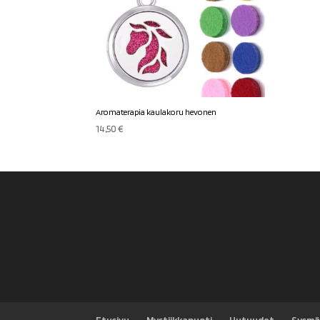
Aromaterapia kaulakoru hevonen
14,50
€
Etusivu
Mystiikkapuoti
Uutuudet
Sysmä