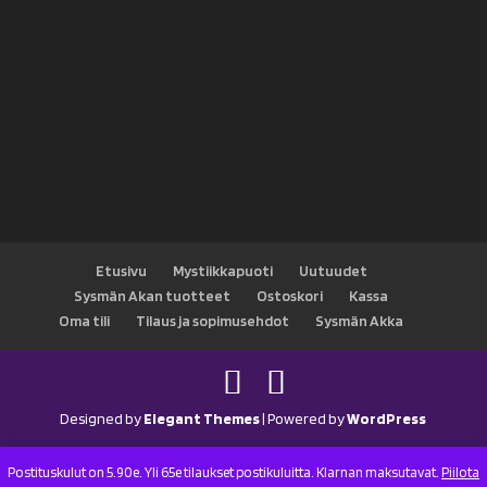
Etusivu
Mystiikkapuoti
Uutuudet
Sysmän Akan tuotteet
Ostoskori
Kassa
Oma tili
Tilaus ja sopimusehdot
Sysmän Akka
Designed by
Elegant Themes
| Powered by
WordPress
Postituskulut on 5.90e. Yli 65e tilaukset postikuluitta. Klarnan maksutavat.
Piilota