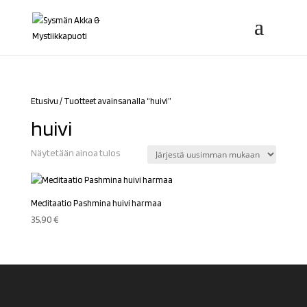
Etusivu
/ Tuotteet avainsanalla “huivi”
huivi
Näytetään ainoa tulos
Meditaatio Pashmina huivi harmaa
35,90
€