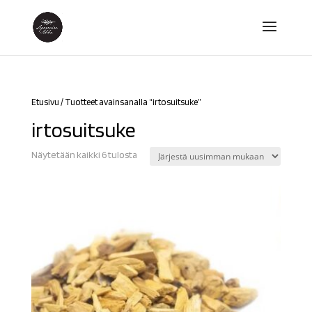
Etusivu
/ Tuotteet avainsanalla “irtosuitsuke”
irtosuitsuke
Sorted
Näytetään kaikki 6 tulosta
by
latest