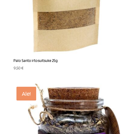
Palo Santo irtosuitsuke 25g
9,50
€
Ale!