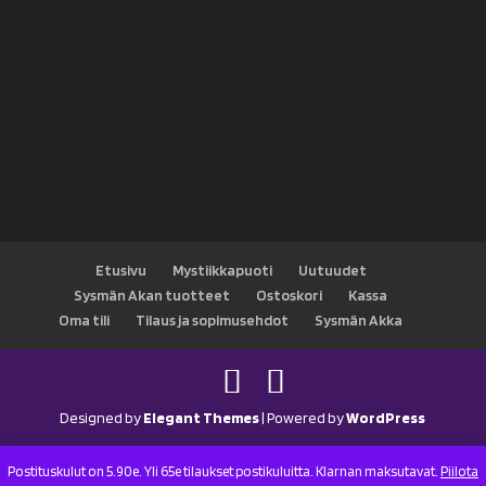
Etusivu
Mystiikkapuoti
Uutuudet
Sysmän Akan tuotteet
Ostoskori
Kassa
Oma tili
Tilaus ja sopimusehdot
Sysmän Akka
Designed by
Elegant Themes
| Powered by
WordPress
Postituskulut on 5.90e. Yli 65e tilaukset postikuluitta. Klarnan maksutavat.
Piilota