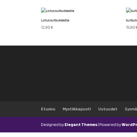
Lotus suitsukeastia
Suitsuk
12,90
€
15,90
Etusivu
Mystiikkapuoti
Uutuudet
Sysmä
Designed by
Elegant Themes
| Powered by
WordPr