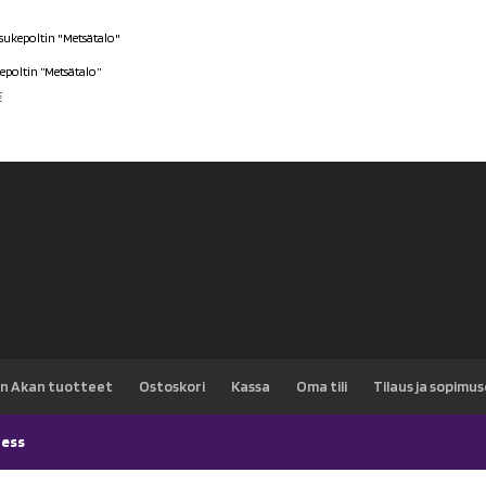
epoltin ”Metsätalo”
€
n Akan tuotteet
Ostoskori
Kassa
Oma tili
Tilaus ja sopimu
ess