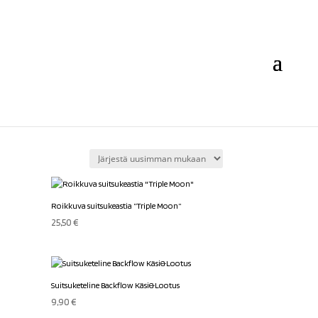
Roikkuva suitsukeastia ”Triple Moon”
25,50
€
Suitsuketeline Backflow Käsi&Lootus
9,90
€