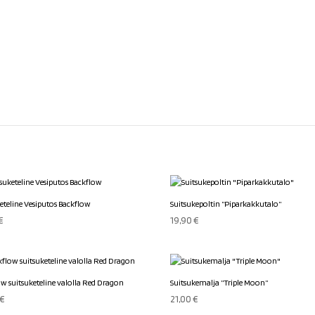
eteline Vesiputos Backflow
Suitsukepoltin ”Piparkakkutalo”
€
19,90
€
w suitsuketeline valolla Red Dragon
Suitsukemalja ”Triple Moon”
€
21,00
€