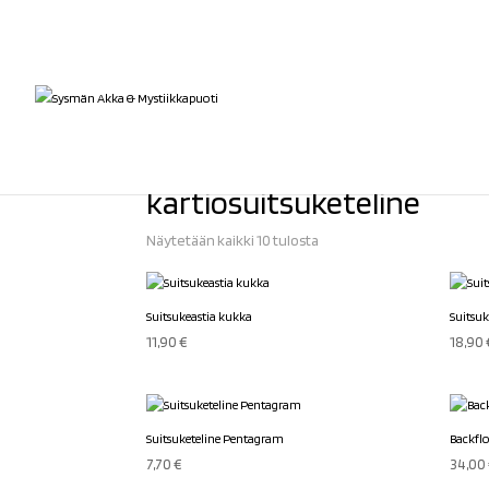
Etusivu
/ Tuotteet avainsanalla “kartiosuitsuketeline”
kartiosuitsuketeline
Sorted
Näytetään kaikki 10 tulosta
by
latest
Suitsukeastia kukka
Suitsuk
11,90
€
18,90
Suitsuketeline Pentagram
Backflo
7,70
€
34,00