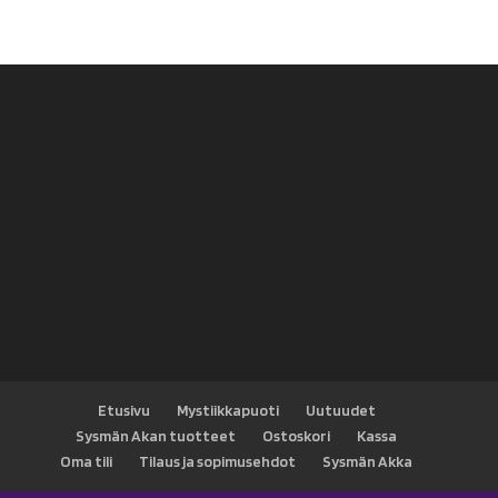
hinta
hinta
oli:
on:
9,90 €.
6,00 €.
Etusivu
Mystiikkapuoti
Uutuudet
Sysmän Akan tuotteet
Ostoskori
Kassa
Oma tili
Tilaus ja sopimusehdot
Sysmän Akka