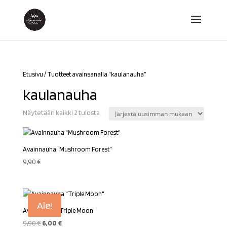
Etusivu
/ Tuotteet avainsanalla “kaulanauha”
kaulanauha
Sorted
Näytetään kaikki 2 tulosta
by
latest
Avainnauha ”Mushroom Forest”
9,90
€
Ale!
Avainnauha ”Triple Moon”
Alkuperäinen
Nykyinen
9,90
€
6,00
€