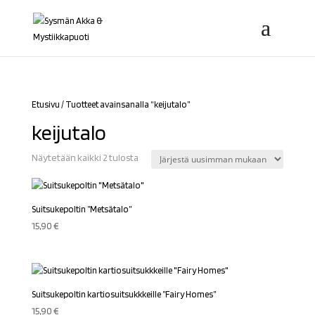
Etusivu
/ Tuotteet avainsanalla “keijutalo”
keijutalo
Sorted
Näytetään kaikki 2 tulosta
by
latest
Suitsukepoltin ”Metsätalo”
15,90
€
Suitsukepoltin kartiosuitsukkkeille ”Fairy Homes”
15,90
€