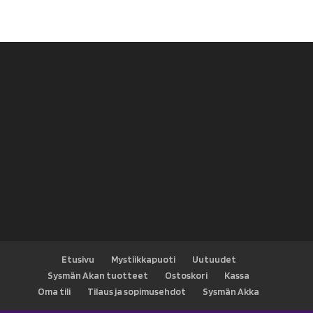
Etusivu
Mystiikkapuoti
Uutuudet
Sysmän Akan tuotteet
Ostoskori
Kassa
Oma tili
Tilaus ja sopimusehdot
Sysmän Akka