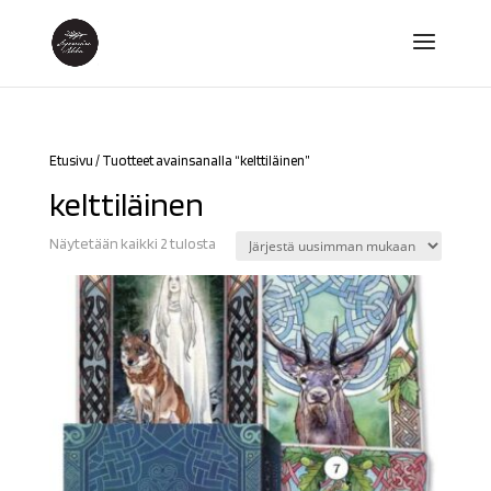
Etusivu
/ Tuotteet avainsanalla “kelttiläinen”
kelttiläinen
Sorted
Näytetään kaikki 2 tulosta
by
latest