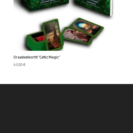
Oraakkelikortit ”Celtic Magic”
43,50
€