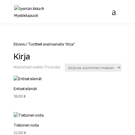
Etusivu
/ Tuotteet avainsanalla “Kirja”
Kirja
Sorted
Näytetään kaikki 11 tulosta
by
latest
Entiset elämät
18,00
€
Tietoinen noita
32,00
€