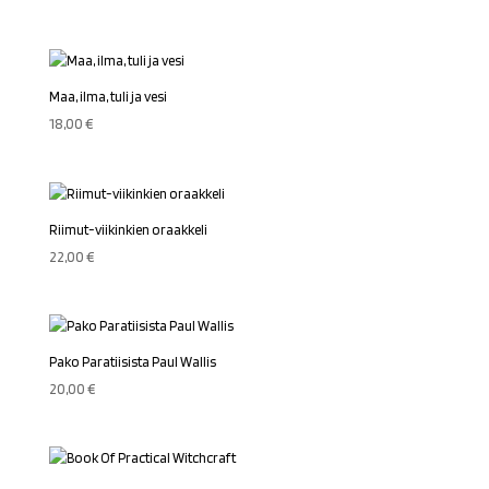
Maa, ilma, tuli ja vesi
18,00
€
Riimut-viikinkien oraakkeli
22,00
€
Pako Paratiisista Paul Wallis
20,00
€