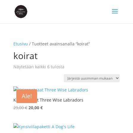
Etusivu
/ Tuotteet avainsanalla “koirat”
koirat
Sorted
Näytetään kaikki 6 tulosta
by
latest
Ale!
Koirapatsaat Three Wise Labradors
Alkuperäinen
Nykyinen
29,00
€
20,00
€
hinta
hinta
oli:
on:
29,00 €.
20,00 €.