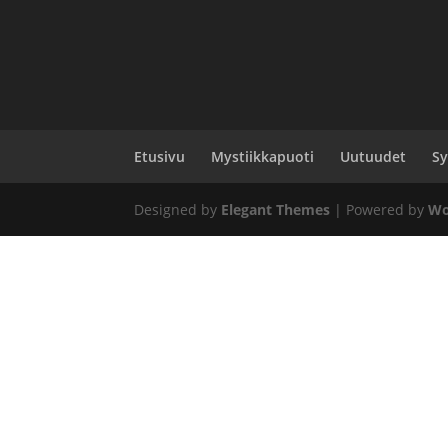
Etusivu
Mystiikkapuoti
Uutuudet
Sy
Designed by
Elegant Themes
| Powered by
Wo