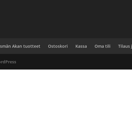
smän Akan tuotteet
Ostoskori
Kassa
Oma tili
Tilaus
rdPress