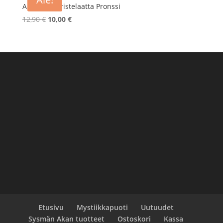
Apasche koristelaatta Pronssi
Alkuperäinen
Nykyinen
12,90
€
10,00
€
hinta
hinta
oli:
on:
12,90 €.
10,00 €.
Etusivu
Mystiikkapuoti
Uutuudet
Sysmän Akan tuotteet
Ostoskori
Kassa