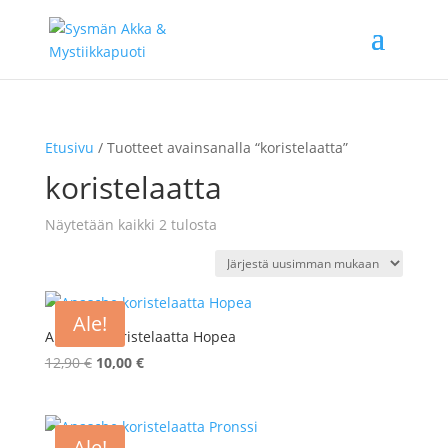
Etusivu
/ Tuotteet avainsanalla “koristelaatta”
koristelaatta
Sorted
Näytetään kaikki 2 tulosta
by
latest
Ale!
Apasche koristelaatta Hopea
Alkuperäinen
Nykyinen
12,90
€
10,00
€
hinta
hinta
oli:
on:
12,90 €.
10,00 €.
Ale!