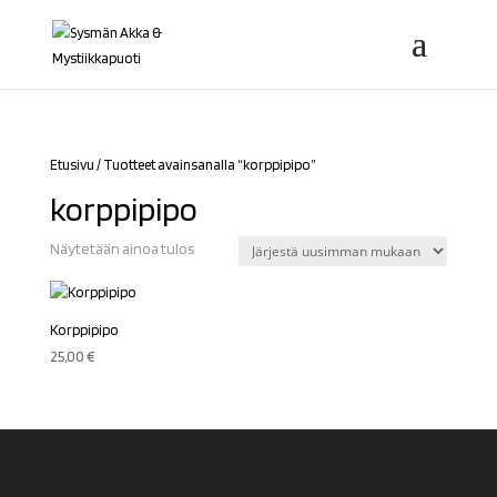
Etusivu
/ Tuotteet avainsanalla “korppipipo”
korppipipo
Näytetään ainoa tulos
Korppipipo
25,00
€