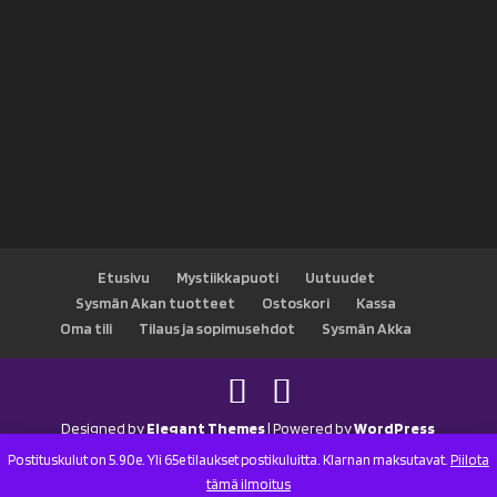
Etusivu
Mystiikkapuoti
Uutuudet
Sysmän Akan tuotteet
Ostoskori
Kassa
Oma tili
Tilaus ja sopimusehdot
Sysmän Akka
Designed by
Elegant Themes
| Powered by
WordPress
Postituskulut on 5.90e. Yli 65e tilaukset postikuluitta. Klarnan maksutavat.
Piilota
tämä ilmoitus