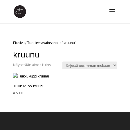
Etusivu
/ Tuotteet avainsanalla “kruunu”
kruunu
Näytetään ainoa tulos
Tuikkukuppi kruunu
4,50
€