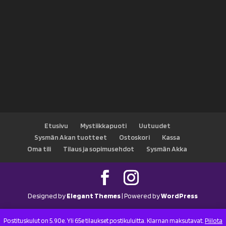
Etusivu
Mystiikkapuoti
Uutuudet
Sysmän Akan tuotteet
Ostoskori
Kassa
Oma tili
Tilaus ja sopimusehdot
Sysmän Akka
Designed by
Elegant Themes
| Powered by
WordPress
Postituskulut on 5.90e. Yli 65e tilaukset postikuluitta. Klarnan maksutavat.
Piilota