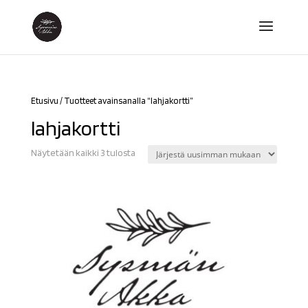
Etusivu
/ Tuotteet avainsanalla “lahjakortti”
lahjakortti
Sorted
Näytetään kaikki 3 tulosta
by
latest