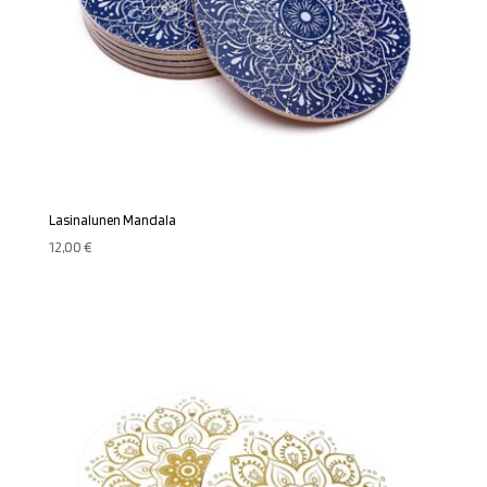
Lasinalunen Mandala
12,00
€