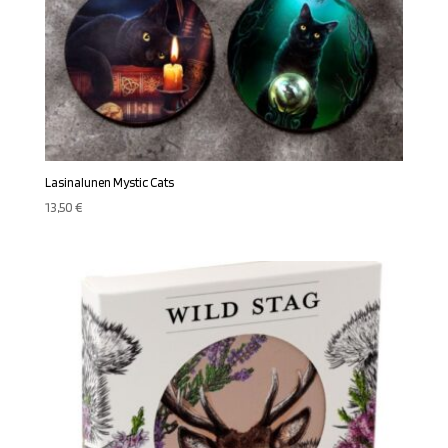
Lasinalunen Mystic Cats
13,50
€