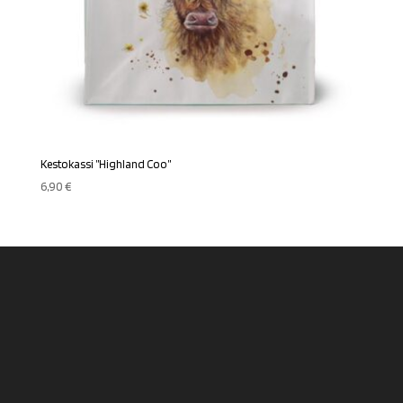
Kestokassi ”Highland Coo”
6,90
€