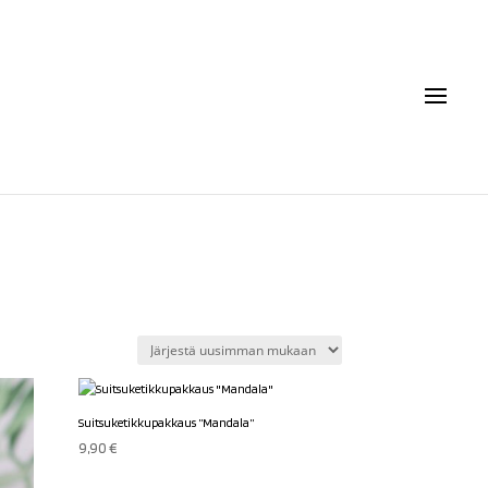
Suitsuketikkupakkaus ”Mandala”
9,90
€