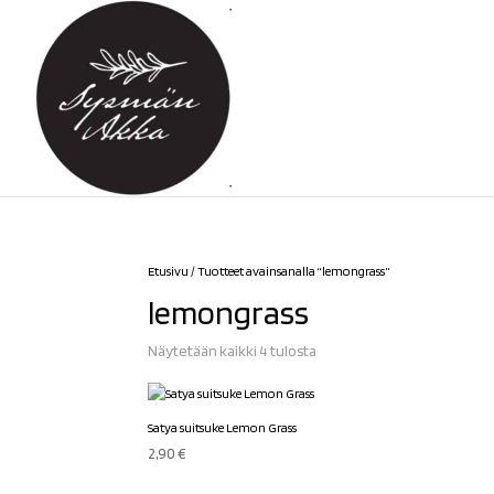
Etusivu
/ Tuotteet avainsanalla “lemongrass”
lemongrass
Sorted
Näytetään kaikki 4 tulosta
by
latest
Satya suitsuke Lemon Grass
2,90
€