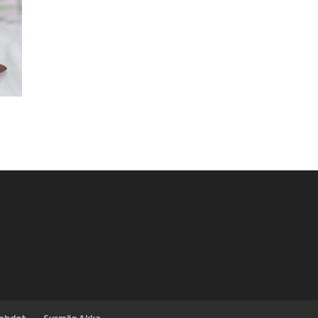
sehdot
Sysmän Akka