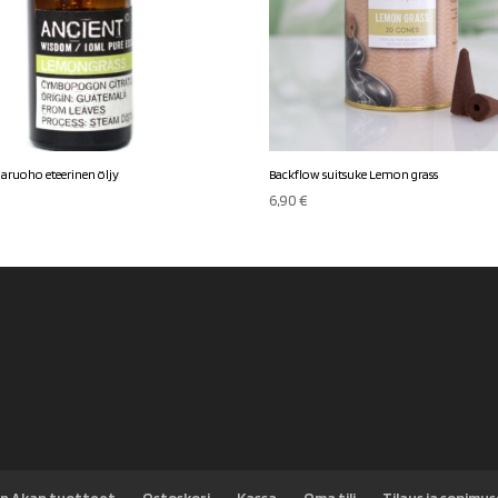
naruoho eteerinen öljy
Backflow suitsuke Lemon grass
6,90
€
n Akan tuotteet
Ostoskori
Kassa
Oma tili
Tilaus ja sopimu