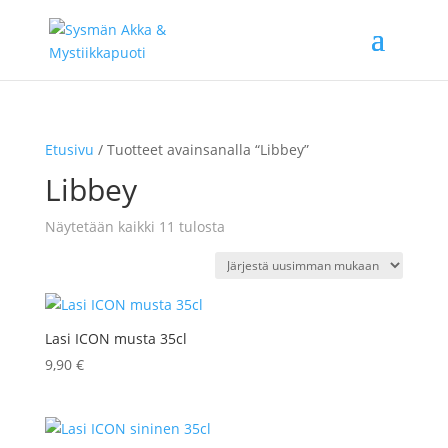
Etusivu
/ Tuotteet avainsanalla “Libbey”
Libbey
Sorted
Näytetään kaikki 11 tulosta
by
latest
Lasi ICON musta 35cl
9,90
€