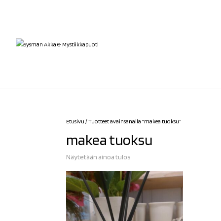
Etusivu
/ Tuotteet avainsanalla “makea tuoksu”
makea tuoksu
Näytetään ainoa tulos