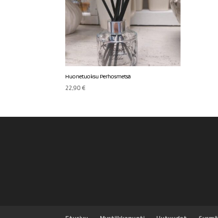
Huonetuoksu Perhosmetsä
22,90
€
Etusivu
Mystiikkapuoti
Uutuudet
Sysmä