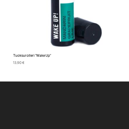
Tuoksurolleri ”Wake Up”
13,90
€