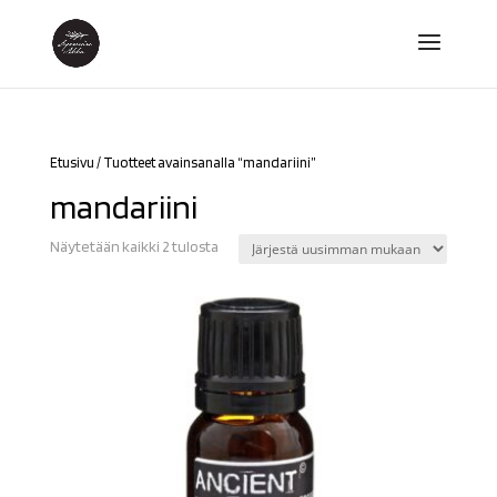
Etusivu
/ Tuotteet avainsanalla “mandariini”
mandariini
Sorted
Näytetään kaikki 2 tulosta
by
latest