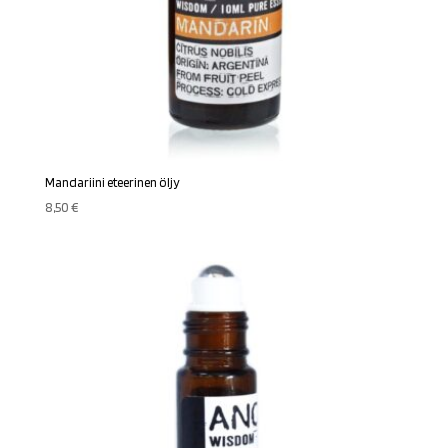
Mandariini eteerinen öljy
8,50
€