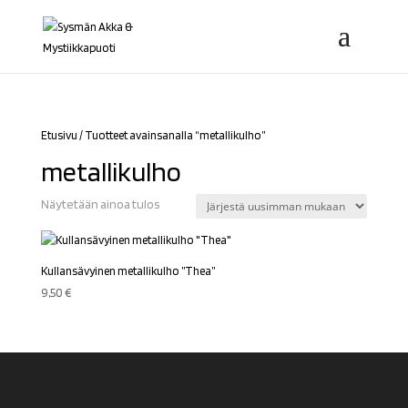
Etusivu
/ Tuotteet avainsanalla “metallikulho”
metallikulho
Näytetään ainoa tulos
Kullansävyinen metallikulho ”Thea”
9,50
€