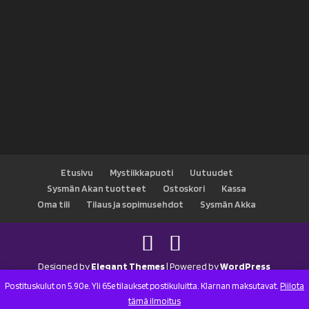
Etusivu
Mystiikkapuoti
Uutuudet
Sysmän Akan tuotteet
Ostoskori
Kassa
Oma tili
Tilaus ja sopimusehdot
Sysmän Akka
Designed by
Elegant Themes
| Powered by
WordPress
Postituskulut on 5.90e. Yli 65e tilaukset postikuluitta. Klarnan maksutavat.
Piilota
tämä ilmoitus