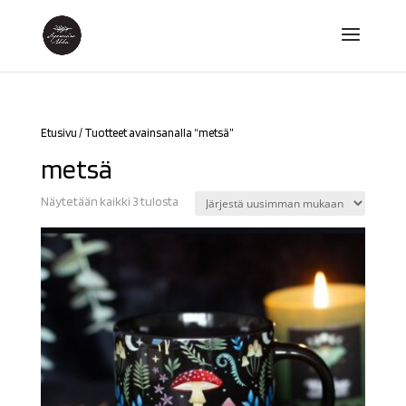
Etusivu
/ Tuotteet avainsanalla “metsä”
metsä
Sorted
Näytetään kaikki 3 tulosta
by
latest