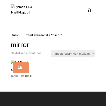
Etusivu
/ Tuotteet avainsanalla “mirror”
mirror
Näytetään ainoa tulos
Ale!
Peili ”Lisa”
Alkuperäinen
Nykyinen
14,90
€
10,00
€
hinta
hinta
oli:
on:
14,90 €.
10,00 €.