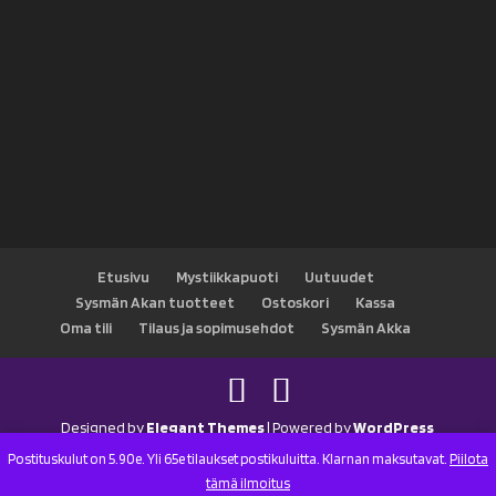
Etusivu
Mystiikkapuoti
Uutuudet
Sysmän Akan tuotteet
Ostoskori
Kassa
Oma tili
Tilaus ja sopimusehdot
Sysmän Akka
Designed by
Elegant Themes
| Powered by
WordPress
Postituskulut on 5.90e. Yli 65e tilaukset postikuluitta. Klarnan maksutavat.
Piilota
tämä ilmoitus