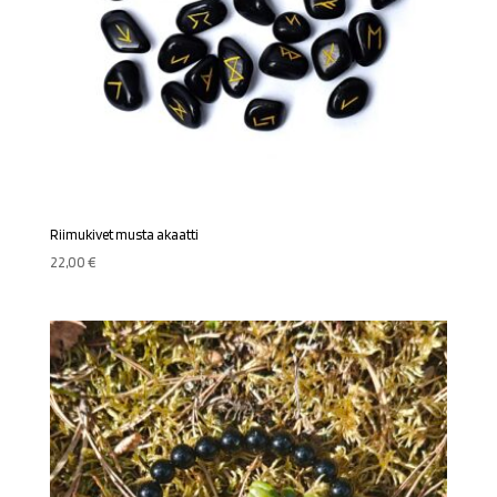
Riimukivet musta akaatti
22,00
€