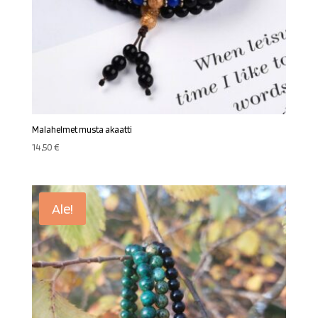
Malahelmet musta akaatti
14,50
€
Ale!