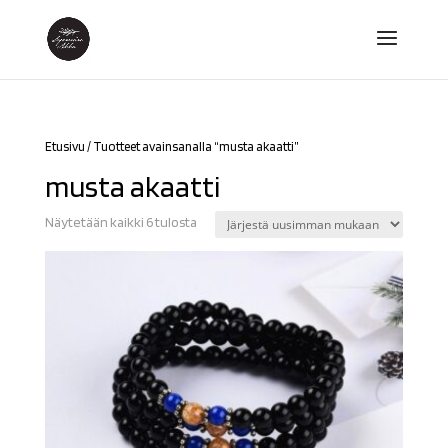
Etusivu
/ Tuotteet avainsanalla “musta akaatti”
musta akaatti
Sorted
Näytetään kaikki 6 tulosta
by
latest