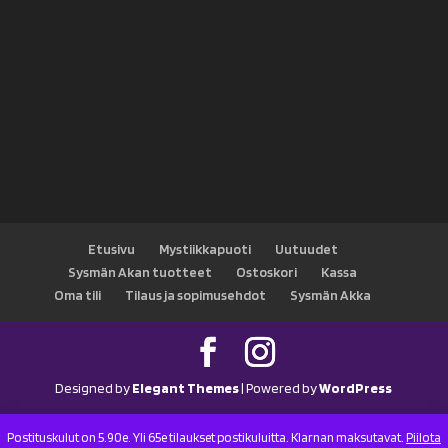
Etusivu
Mystiikkapuoti
Uutuudet
Sysmän Akan tuotteet
Ostoskori
Kassa
Oma tili
Tilaus ja sopimusehdot
Sysmän Akka
Designed by
Elegant Themes
| Powered by
WordPress
Postituskulut on 5.90e. Yli 65e tilaukset postikuluitta. Klarnan maksutavat.
Piilota