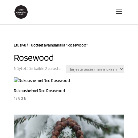
Etusivu
/ Tuotteet avainsanalla “Rosewood”
Rosewood
Sorted
Näytetään kaikki 2 tulosta
by
latest
Rukoushelmet Red Rosewood
12,90
€