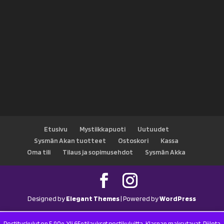
Etusivu
Mystiikkapuoti
Uutuudet
Sysmän Akan tuotteet
Ostoskori
Kassa
Oma tili
Tilaus ja sopimusehdot
Sysmän Akka
Designed by
Elegant Themes
| Powered by
WordPress
Postituskulut on 5.90e. Yli 65e tilaukset postikuluitta. Klarnan maksutavat.
Piilota