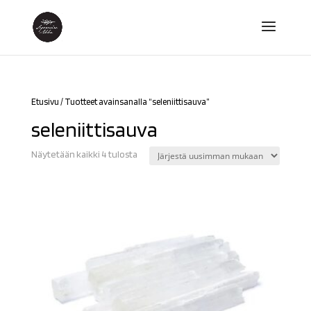
Etusivu
/ Tuotteet avainsanalla “seleniittisauva”
seleniittisauva
Sorted
Näytetään kaikki 4 tulosta
by
latest