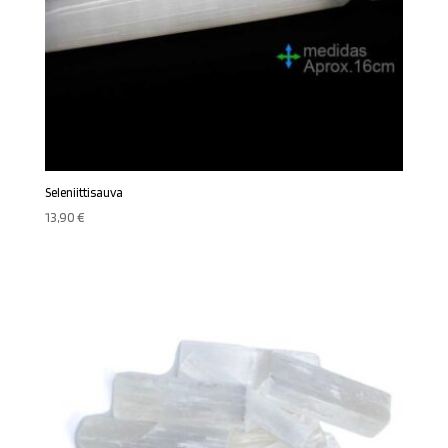
Seleniittisauva
13,90
€