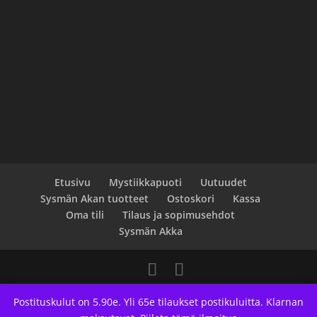
Etusivu
Mystiikkapuoti
Uutuudet
Sysmän Akan tuotteet
Ostoskori
Kassa
Oma tili
Tilaus ja sopimusehdot
Sysmän Akka
Designed by
Elegant Themes
| Powered by
Postituskulut on 5.90e. Yli 65e tilaukset postikuluitta. Klarnan
WordPress