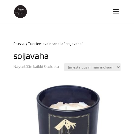
Etusivu
/ Tuotteet avainsanalla “soijavaha”
soijavaha
Sorted
Näytetään kaikki 3 tulosta
by
latest