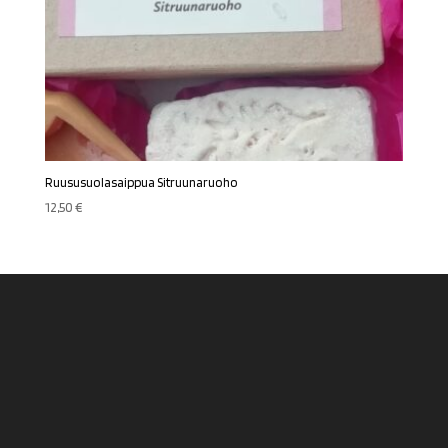
Ruususuolasaippua Sitruunaruoho
12,50
€